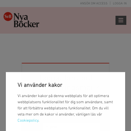
ANSÖK OM ACCESS
LOGGA IN
Toggle 
Tappat bort ditt
Vi använder kakor
registreringsmail?
Vi använder kakor på denna webbplats för att optimera
Ange din e-postadress så att vi kan skicka
webbplatsens funktionalitet för dig som användare, samt
det igen
för att förbättra webbplatsens funktionalitet. Om du vill
veta mer om de kakor vi använder, vänligen läs vår
Cookiepolicy
.