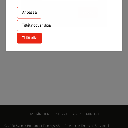
Anpassa
Skicka
Tillåt nödvändiga
Tillåt alla
OM TJÄNSTEN
|
PRESSRELEASER
|
KONTAKT
© 2026 Svensk Bokhandel Tidnings AB |
Clipsource Terms of Service
|