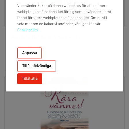
Vi använder kakor på denna webbplats för att optimera
webbplatsens funktionalitet för dig som användare, samt
för att förbättra webbplatsens funktionalitet. Om du vill
veta mer om de kakor vi använder, vänligen läs vår
16/9/2022
Cookiepolicy
.
Wendela Hebbe och hennes tid
Wendela Hebbe - Sveriges första kvinnliga journalist. Här möter vi
en banbryterska, en orädd, osentimental, energisk småländska,
Anpassa
som trotsade tidens konventioner och blev journalist, författare och
översättare.
Tillåt nödvändiga
Tillåt alla