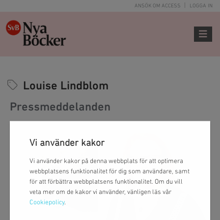
ANSÖK OM ACCESS
LOGGA IN
Toggle 
Louise Lindblom
Pressmeddelanden
Vi använder kakor
Vi använder kakor på denna webbplats för att optimera
webbplatsens funktionalitet för dig som användare, samt
för att förbättra webbplatsens funktionalitet. Om du vill
veta mer om de kakor vi använder, vänligen läs vår
Cookiepolicy
.