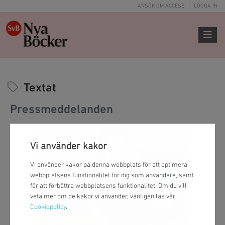
ANSÖK OM ACCESS
LOGGA IN
Toggle 
Textat
Pressmeddelanden
Vi använder kakor
Vi använder kakor på denna webbplats för att optimera
webbplatsens funktionalitet för dig som användare, samt
för att förbättra webbplatsens funktionalitet. Om du vill
veta mer om de kakor vi använder, vänligen läs vår
Cookiepolicy
.